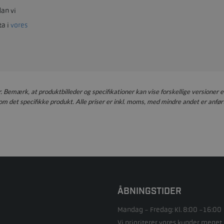
an vi
ta i
vores
er. Bemærk, at produktbilleder og specifikationer kan vise forskellige versioner e
m det specifikke produkt. Alle priser er inkl. moms, med mindre andet er anført
ÅBNINGSTIDER
Mandag - Fredag: Kl. 8:00 -16:00
Vi prioriterer vores kunder meget 