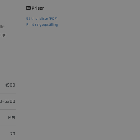
Priser
Gå til prisliste (PDF)
Print salgsopstilling
lle
loge
4500
0-5200
MPI
70