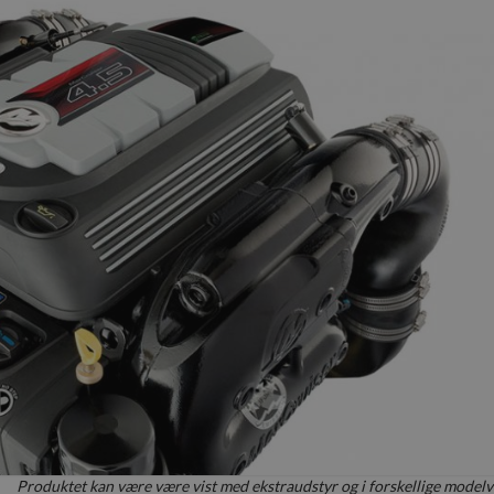
Produktet kan være være vist med ekstraudstyr og i forskellige modelv