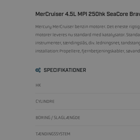
MerCruiser 4.5L MPI 250hk SeaCore Bravo 
Mercury MerCruiser benzin motorer. Det eneste rigtig
motorer leveres nu standard med katalysator. Standar
instrumenter, tændingslås, div. ledningsnet, tandsta
installation: Propellere, fjernbetjeningskabler, søva
SPECIFIKATIONER
HK
CYLINDRE
BORING / SLAGLÆNGDE
TÆNDINGSSYSTEM