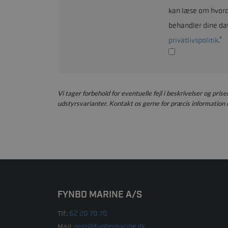
kan læse om hvord
behandler dine da
*
privatlivspolitik
.
Vi tager forbehold for eventuelle fejl i beskrivelser og pris
udstyrsvarianter. Kontakt os gerne for præcis information o
FYNBO MARINE A/S
Tlf.:
62 20 70 70
Mail:
post@fynbomarine.dk