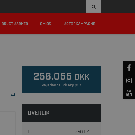
8:00 - 16:00, EL. EFTER AFTALE
KAMPAGNER
BRUGTMARKED
OM OS
MOTORKAMPAGNE
256.055
DKK
Vejledende udsalgspris
OVERLIK
Hk
250 HK