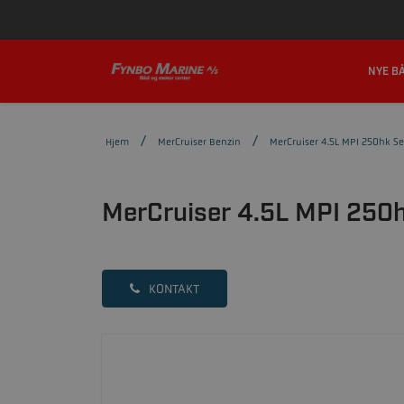
PORTHUSVEJ 119, 5700 SVENDBORG
+
NYE B
KONTAKT
Hjem
MerCruiser Benzin
MerCruiser 4.5L MPI 250hk Sea
MerCruiser 4.5L MPI 250hk
KONTAKT