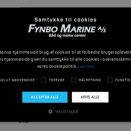
vandskøling
DREV
Samtykke til cookies
DTS digital
VÆGT MED DREV
 denne hjemmeside brug af cookies til at forbedre brugeroplevels
 kontaktet hurtigt muligt
es hjemmeside giver du samtykke til alle cookies i overensste
vores cookiepolitik.
Læs mere
SOLUT NØDVENDIGE
YDEEVNE
MÅLRETNING
FUNKTIO
 på
62 20 70 70
ACCEPTER ALLE
AFVIS ALLE
ag - Fredag : 08:00 - 16:00, el. efter aftale
VIS DETALJER
eller