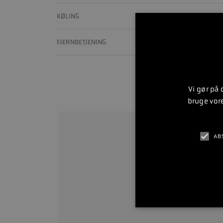
KØLING
Fersk
FJERNBETJENING
Vi gør på
Bliv
bruge vor
AB
Ring
Åbningstider: Mand