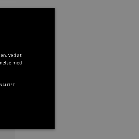
Bravo III
424 kg
en. Ved at
mmelse med
NALITET