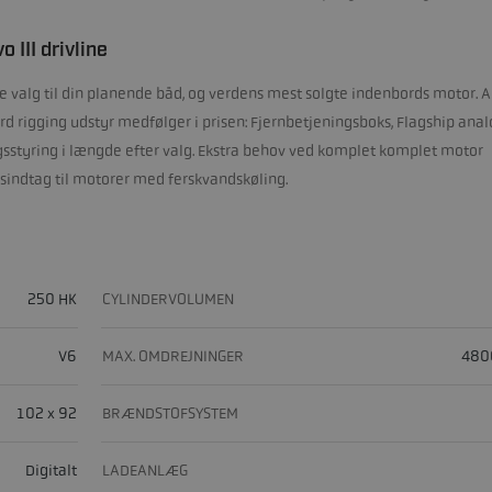
III drivline
e valg til din planende båd, og verdens mest solgte indenbords motor. A
d rigging udstyr medfølger i prisen: Fjernbetjeningsboks, Flagship ana
ngsstyring i længde efter valg. Ekstra behov ved komplet komplet motor
ndsindtag til motorer med ferskvandskøling.
250 HK
CYLINDERVOLUMEN
V6
MAX. OMDREJNINGER
480
102 x 92
BRÆNDSTOFSYSTEM
Digitalt
LADEANLÆG