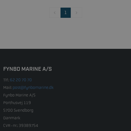
1
FYNBO MARINE A/S
Tlf.:
62 20 70 70
Mail:
post@fynbomarine.dk
Fynbo Marine A/S
Porthusvej 119
5700 Svendborg
Danmark
CVR-nr.: 39389754