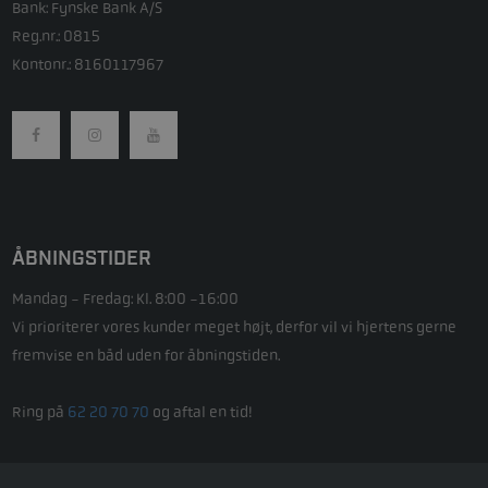
Bank: Fynske Bank A/S
Reg.nr.: 0815
Kontonr.: 8160117967
ÅBNINGSTIDER
Mandag - Fredag: Kl. 8:00 -16:00
Vi prioriterer vores kunder meget højt, derfor vil vi hjertens gerne
fremvise en båd uden for åbningstiden.
Ring på
62 20 70 70
og aftal en tid!