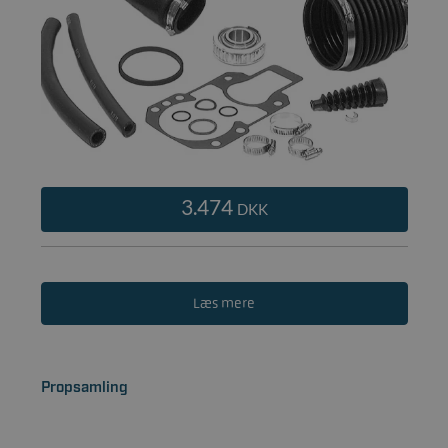
3.474
DKK
Læs mere
Propsamling