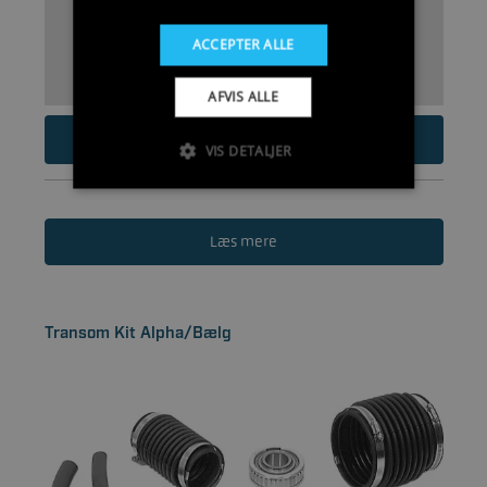
ACCEPTER ALLE
AFVIS ALLE
20
DKK
VIS DETALJER
Læs mere
Transom Kit Alpha/Bælg