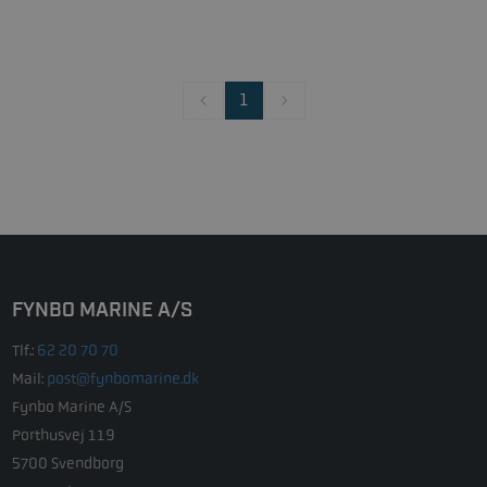
1
FYNBO MARINE A/S
Tlf.:
62 20 70 70
Mail:
post@fynbomarine.dk
Fynbo Marine A/S
Porthusvej 119
5700 Svendborg