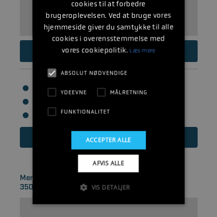
cookies til at forbedre
brugeroplevelsen. Ved at bruge vores
hjemmeside giver du samtykke til alle
cookies i overensstemmelse med
95.303
vores cookiepolitik.
DKK
Læs mere
ABSOLUT NØDVENDIGE
Hk: 300 HK
YDEEVNE
MÅLRETNING
Cylindervolumen: 5700
FUNKTIONALITET
Cylindre: V8
Læs mere
ACCEPTER ALLE
AFVIS ALLE
Mercruiser Crate-serie motor 5.7L - 300HK -
350MAG MPI -..
VIS DETALJER