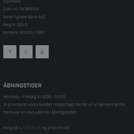
Danmark
CVR-nr.: 39389754
Bank: Fynske Bank A/S
Reg.nr.: 0815
Kontonr.: 8160117967
ÅBNINGSTIDER
Mandag - Fredag: Kl. 8:00 -16:00
Vi prioriterer vores kunder meget højt, derfor vil vi hjertens gerne
fremvise en båd uden for åbningstiden.
Ring på
62 20 70 70
og aftal en tid!