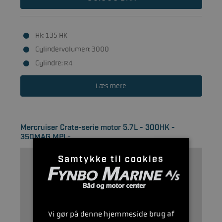
Hk: 135 HK
Cylindervolumen: 3000
Cylindre: R4
Læs mere
Mercruiser Crate-serie motor 5.7L - 300HK -
350MAG MPI -..
Samtykke til cookies
Vi gør på denne hjemmeside brug af