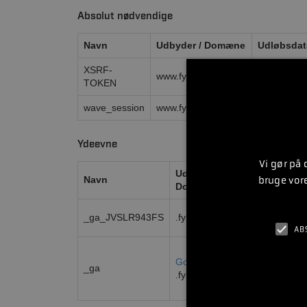
Absolut nødvendige
Navn
Udbyder / Domæne
Udløbsdat
XSRF-
www.fynbomarine.dk
2 timer
TOKEN
wave_session
www.fynbomarine.dk
2 timer
Ydeevne
Vi gør på
Udbyder /
bruge vor
Navn
Udløbsdat
Domæne
1 år 1
_ga_JVSLR943FS
.fynbomarine.dk
måned
AB
Google LLC
1 år 1
_ga
.fynbomarine.dk
måned