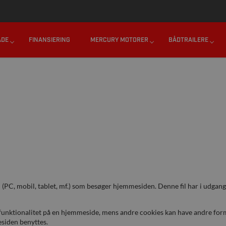
45 62 20 70 70
SEND OS EN MAIL
MANDAG - FREDAG : 0
ÅDE
FINANSIERING
MERCURY MOTORER
BÅDTRAILERE
ed (PC, mobil, tablet, mf.) som besøger hjemmesiden. Denne fil har i udga
unktionalitet på en hjemmeside, mens andre cookies kan have andre form
siden benyttes.