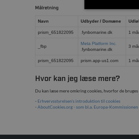
Målretning
Navn
Udbyder / Domæne
Udlø
prism_651822095
.fynbomarine.dk
1 må
Meta Platform Inc.
_fbp
3 må
.fynbomarine.dk
prism_651822095
prism.app-us1.com
1 må
Hvor kan jeg læse mere?
Du kan læse mere omkring cookies, hvorfor de bruges og
-
Erhvervsstyrelsen's introduktion til cookies
-
AboutCookies.org - som bl.a. Europa-Kommissionen h