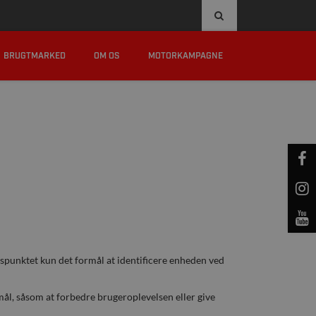
8:00 - 16:00, EL. EFTER AFTALE
KAMPAGNER
BRUGTMARKED
OM OS
MOTORKAMPAGNE
ngspunktet kun det formål at identificere enheden ved
ål, såsom at forbedre brugeroplevelsen eller give