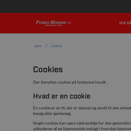
PORTHUSVEJ 119, 5700 SVENDBORG
+
NYE B
KONTAKT
Hjem
Cookies
Cookies
Der benyttes cookies på fynbomarine.dk .
Hvad er en cookie
En cookie er en fil, der er dannet og sendt til den enh
besøg eller genbesøg.
Nogle cookies kan være nødvendige for den generelle f
udbyderen af en hjemmeside indsigt i hvordan hjemme