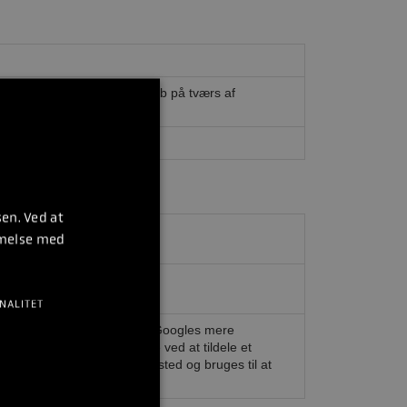
forhindre forfalskningsangreb på tværs af
en. Ved at
mmelse med
standen.
NALITET
r en væsentlig opdatering af Googles mere
elne mellem unikke brugere ved at tildele et
ver sideanmodning på et websted og bruges til at
apporterne.