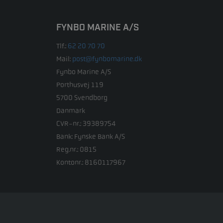
FYNBO MARINE A/S
Tlf.:
62 20 70 70
Mail:
post@fynbomarine.dk
Fynbo Marine A/S
Porthusvej 119
5700 Svendborg
Danmark
CVR-nr.: 39389754
Bank: Fynske Bank A/S
Reg.nr.: 0815
Kontonr.: 8160117967