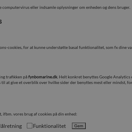
ede computervirus eller indsamle oplysninger om enheden og dens bruger.
s
ns-cookies, for at kunne understøtte basal funktionalitet, som fx dine v
ing trafikken på
fynbomarine.dk
. Helt konkret benyttes Google Analytics
 til at give et overblik over hvilke sider der benyttes mest eller mindst, 
t, ifbm. vores brug af cookies på din enhed:
ålretning
Funktionalitet
Gem