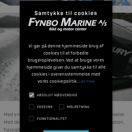
Samtykke til cookies
Vi gør på denne hjemmeside brug af
cookies til at forbedre
brugeroplevelsen. Ved at bruge vores
hjemmeside giver du samtykke til alle
cookies i overensstemmelse med
vores cookiepolitik.
Læs mere
ABSOLUT NØDVENDIGE
YDEEVNE
MÅLRETNING
Med en Verado® får du en førsteklasses sejladsoplevelse.
FUNKTIONALITET
Med denne motor fra Mercury får du både acceleration,
hastighed, støjsvag betjening og et lavt