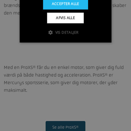
ACCEPTER ALLE
brændstofforbrug. Motorens eksklusive funktioner skaber
den mest behagelige sejloplevelse på vandet.
AFVIS ALLE
VIS DETALJER
Se alle Verado®
Med en ProXS® får du en enkel motor, som giver dig fuld
værdi på både hastighed og acceleration. ProXS® er
Mercurys sportsserie, som giver dig motorer, der yder
maksimalt.
Se alle ProXS®