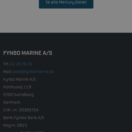
Se alle Mercury Diesel
FYNBO MARINE A/S
Tlf.:
62 20 70 70
Mail:
post@fynbomarine.dk
Fynbo Marine A/S
Porthusvej 119
5700 Svendborg
Danmark
CVR-nr.: 39389754
Bank: Fynske Bank A/S
Reg.nr.: 0815