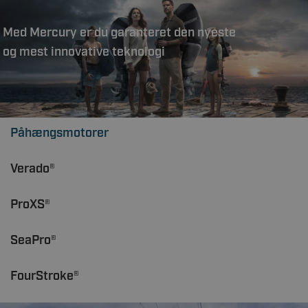
Med Mercury er du garanteret den nyeste
og mest innovative teknologi
Påhængsmotorer
Verado®
ProXS®
SeaPro®
FourStroke®