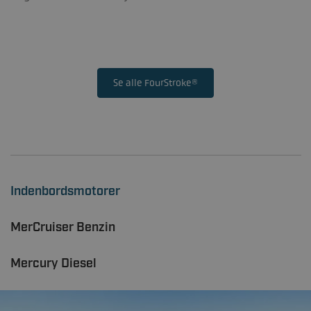
Se alle FourStroke®
Indenbordsmotorer
MerCruiser Benzin
Mercury Diesel