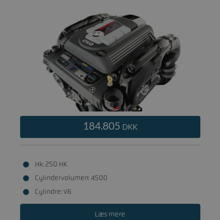
184.805
DKK
Hk: 250 HK
Cylindervolumen: 4500
Cylindre: V6
Læs mere