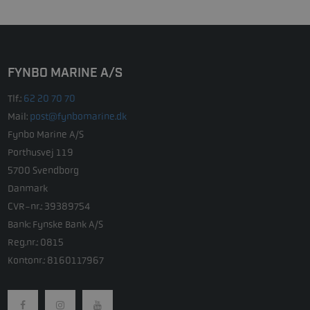
FYNBO MARINE A/S
Tlf.:
62 20 70 70
Mail:
post@fynbomarine.dk
Fynbo Marine A/S
Porthusvej 119
5700 Svendborg
Danmark
CVR-nr.: 39389754
Bank: Fynske Bank A/S
Reg.nr.: 0815
Kontonr.: 8160117967