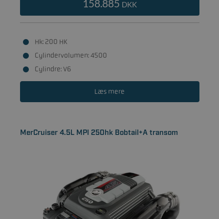
158.885
DKK
Hk: 200 HK
Cylindervolumen: 4500
Cylindre: V6
Læs mere
MerCruiser 4.5L MPI 250hk Bobtail+A transom