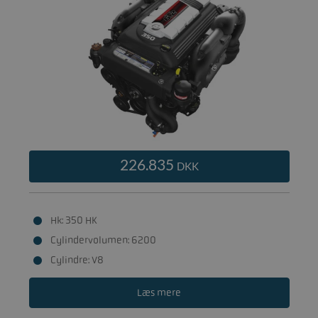
226.835
DKK
Hk: 350 HK
Cylindervolumen: 6200
Cylindre: V8
Læs mere