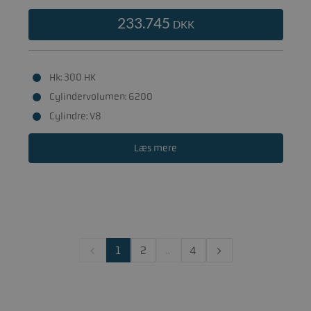
233.745
DKK
Hk: 300 HK
Cylindervolumen: 6200
Cylindre: V8
Læs mere
1
2
..
4