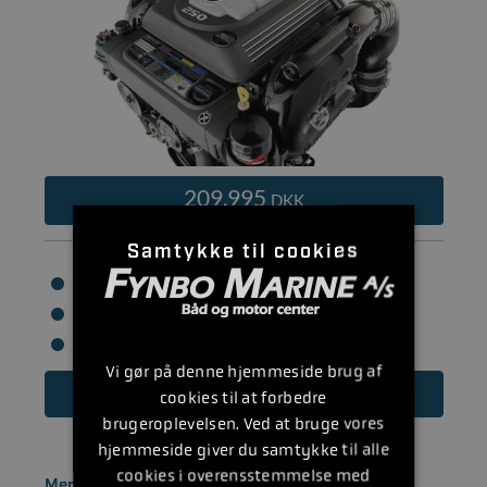
209.995
DKK
Samtykke til cookies
Hk: 250 HK
Cylindervolumen: 4500
Cylindre: V6
Vi gør på denne hjemmeside brug af
Læs mere
cookies til at forbedre
brugeroplevelsen. Ved at bruge vores
hjemmeside giver du samtykke til alle
cookies i overensstemmelse med
MerCruiser 6.2L 300hk Bobtail+B transom