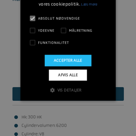
vores cookiepolitik.
Læs mere
ABSOLUT NØDVENDIGE
YDEEVNE
MÅLRETNING
FUNKTIONALITET
ACCEPTER ALLE
AFVIS ALLE
VIS DETALJER
214.675
DKK
Hk: 300 HK
Cylindervolumen: 6200
Cylindre: V8