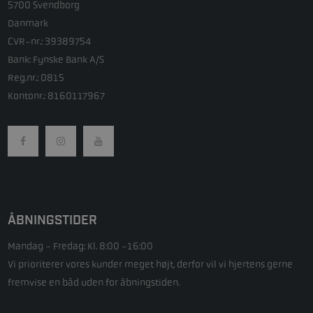
5700 Svendborg
Danmark
CVR-nr.: 39389754
Bank: Fynske Bank A/S
Reg.nr.: 0815
Kontonr.: 8160117967
ÅBNINGSTIDER
Mandag - Fredag: Kl. 8:00 -16:00
Vi prioriterer vores kunder meget højt, derfor vil vi hjertens gerne
fremvise en båd uden for åbningstiden.