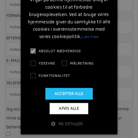
cookies til at forbedre
brugeroplevelsen. Ved at bruge vores
FORNAVN
hjemmeside giver du samtykke til alle
cookies i overensstemmelse med
vores cookiepolitik.
Læs mere
EFTERNAVN
ABSOLUT NØDVENDIGE
*
E-MAIL ADRESSE
YDEEVNE
MÅLRETNING
FUNKTIONALITET
*
TELEFONNUMMER
ACCEPTER ALLE
AFVIS ALLE
Jeg accepterer at Fynbo Marine må kontakte mig, samt gemme
mine oplysninger til brug herfor. Du kan læse om hvordan vi
VIS DETALJER
*
behandler dine data i
vores privatlivspolitik
.