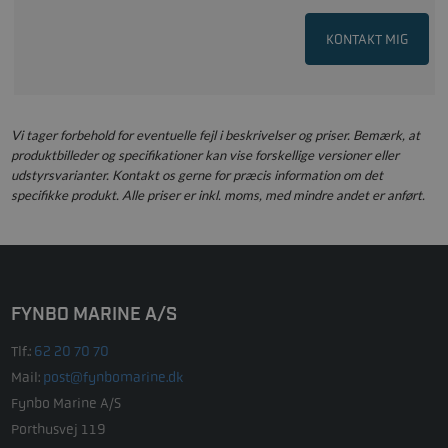
KONTAKT MIG
Vi tager forbehold for eventuelle fejl i beskrivelser og priser. Bemærk, at
produktbilleder og specifikationer kan vise forskellige versioner eller
udstyrsvarianter. Kontakt os gerne for præcis information om det
specifikke produkt. Alle priser er inkl. moms, med mindre andet er anført.
FYNBO MARINE A/S
Tlf.:
62 20 70 70
Mail:
post@fynbomarine.dk
Fynbo Marine A/S
Porthusvej 119