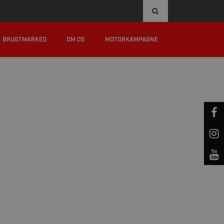
8:00 - 16:00, EL. EFTER AFTALE
KAMPAGNER
BRUGTMARKED
OM OS
MOTORKAMPAGNE