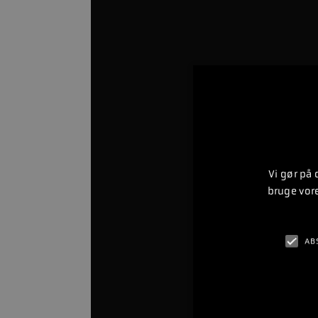
Vi gør på
bruge vor
AB