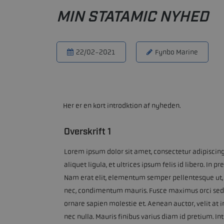
MIN STATAMIC NYHED
22/02-2021
Fynbo Marine
Her er en kort introdktion af nyheden.
Overskrift 1
Lorem ipsum dolor sit amet, consectetur adipiscing 
aliquet ligula, et ultrices ipsum felis id libero. 
Nam erat elit, elementum semper pellentesque ut,
nec, condimentum mauris. Fusce maximus orci sed 
ornare sapien molestie et. Aenean auctor, velit at i
nec nulla. Mauris finibus varius diam id pretium. In