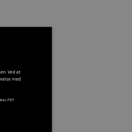
en. Ved at
mmelse med
NALITET