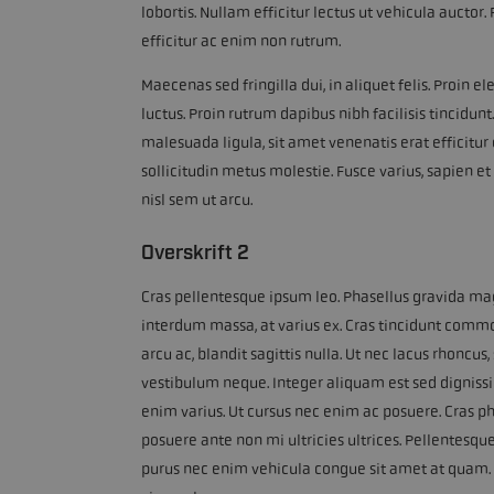
lobortis. Nullam efficitur lectus ut vehicula auct
efficitur ac enim non rutrum.
Maecenas sed fringilla dui, in aliquet felis. Proi
luctus. Proin rutrum dapibus nibh facilisis tincidun
malesuada ligula, sit amet venenatis erat efficitur 
sollicitudin metus molestie. Fusce varius, sapien e
nisl sem ut arcu.
Overskrift 2
Cras pellentesque ipsum leo. Phasellus gravida ma
interdum massa, at varius ex. Cras tincidunt comm
arcu ac, blandit sagittis nulla. Ut nec lacus rhoncus
vestibulum neque. Integer aliquam est sed dignissi
enim varius. Ut cursus nec enim ac posuere. Cras ph
posuere ante non mi ultricies ultrices. Pellentesque 
purus nec enim vehicula congue sit amet at quam. 