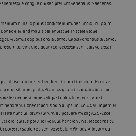
or. Pellentesque congue dui sed pretium venenatis. Maecenas
n elementum nulla id purus condimentum, nec tincidunt ipsum
t. Donec eleifend mattis pellentesque. In scelerisque
eget. Vivamus dapibus orci sit amet turpis venenatis, sit amet
t pretium pulvinar, leo quam consectetur sem, quis volutpat
gna at risus ornare, eu hendrerit ipsum bibendum. Nunc vel
odo eros sit amet porta. Vivamus quam ipsum, tincidunt nec
, sodales neque sit amet, aliquet dolor. Integer sit amet
m hendrerit. Donec lobortis odio at ipsum luctus, at imperdiet
aretra nunc ut ipsum rutrum, eu posuere mi sagittis. Fusce
vel orci cursus, porttitor velit ut, hendrerit nisi. Maecenas eu
Ut porttitor sapien eu sem vestibulum finibus. Aliquam eu