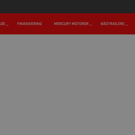
45 62 20 70 70
SEND OS EN MAIL
MANDAG - FREDAG : 0
ÅDE
FINANSIERING
MERCURY MOTORER
BÅDTRAILERE