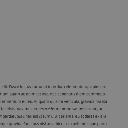
elit. Fusce luctus, tortor at interdum elementum, sapien ex
In pretium quam ac enim lacinia, nec venenatis diam commodo.
 fermentum et leo. Aliquam quis mi vehicula, gravida massa
facilisis maximus. Praesent fermentum sagittis ipsum, ac
mperdiet pulvinar, est ipsum ultrices ante, eu sodales ex elit
teger gravida faucibus nisl at vehicula. In pellentesque porta